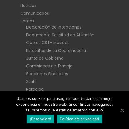
Noticias
Comunicados
Somos
Declaración de intenciones
Documento Solicitud de Afiliación
Qué es CST- Músicos
Estatutos de La Coordinadora
Junta de Gobierno
Comisiones de Trabajo
Secciones Sindicales
Staff
Participa
Conciertos Sostenibles
Usamos cookies para asegurar que te damos la mejor
experiencia en nuestra web. Si continúas navegando,
Prensa
asumiremos que estás de acuerdo con ello.
Imprenta
¡Entendido!
Política de privacidad
Contacto