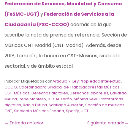
Federación de Servicios, Movilidad y Consumo
(FeSMC-UGT)
y
Federación de Servicios a la
Ciudadanía (FSC-CCOO)
además de la que
suscribe la nota de prensa de referencia, Sección de
Músicas CNT Madrid (CNT Madrid). Además, desde
2018, también, lo hacen en CST-Músicos, sindicato
sectorial, y de ámbito estatal.
Publicar Etiquetados con
Artículo 71 Ley Propiedad Intelectual
,
CCOO
,
Coordinadora Sindical de Trabajadores/as Músicos
,
CST-Músicos
,
Derechos digitales
,
Derechos laboreles
,
Eduardo
MAura
,
Irene Montero
,
Luis Auserón
,
Mónica Sevil
,
Plataformas
digitales
,
Radio Futura
,
Santiago Auserón
,
Sección de musicas
CNT
,
Sindicato Músicos España
,
Spotify
,
UGT
←
Entrada anterior:
Siguiente entrada
→