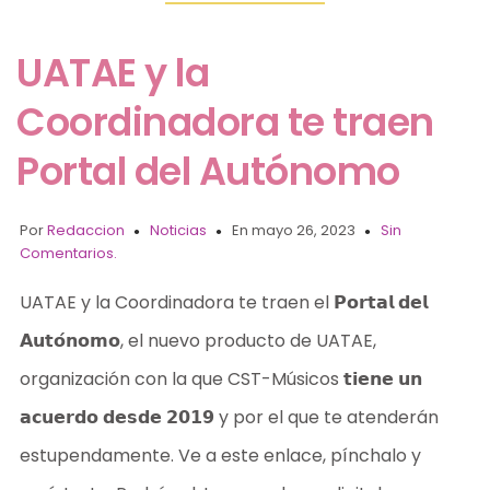
UATAE y la
Coordinadora te traen
Portal del Autónomo
Por
Redaccion
Noticias
En mayo 26, 2023
Sin
Comentarios.
UATAE y la Coordinadora te traen el 𝗣𝗼𝗿𝘁𝗮𝗹 𝗱𝗲𝗹
𝗔𝘂𝘁𝗼́𝗻𝗼𝗺𝗼, el nuevo producto de UATAE,
organización con la que CST-Músicos 𝘁𝗶𝗲𝗻𝗲 𝘂𝗻
𝗮𝗰𝘂𝗲𝗿𝗱𝗼 𝗱𝗲𝘀𝗱𝗲 𝟮𝟬𝟭𝟵 y por el que te atenderán
estupendamente. Ve a este enlace, pínchalo y