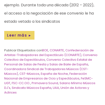
ejemplo. Durante toda una década (2012 – 2022),
el acceso a la negociación de ese convenio le ha
estado vetado a los sindicatos
Leer más
►
Publicar Etiquetados con
BOE
,
CONARTE
,
Confederación de
Artistas-Trabajadores del Espectáculo (CONARTE)
,
Convenio
Colectivo de Espectáculos
,
Convenio Colectivo Estatal de
Personal de Salas de Fiesta y Salas de Baile de España
,
Coordinadora Sindical de Trabajadores Músicos (CST-
Músicos)
,
CST-Músicos
,
España de Noche
,
Federación
Nacional de Empresarios de Ocio y Espectáculos
,
FeSMC-
UGT
,
FSC-CC.OO.
,
Primavera Sound
,
Salario Mínimo Músicos
DJ's
,
Sindicato Músicos España
,
UAA
,
Unión de Actores y
Actrices