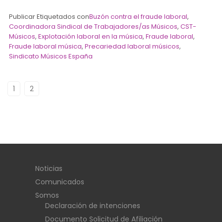
Publicar Etiquetados con
Buzón contra el fraude laboral
,
Coordinadora Sindical de Trabajadores/as Músicos
,
CST-
Músicos
,
Explotación laboral en la música
,
Fraude laboral
,
Fraude laboral música
,
Precariedad laboral músicos
,
Sindicato Músicos España
1
2
Noticias
Comunicados
Somos
Declaración de intenciones
Documento Solicitud de Afiliación