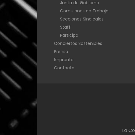
Junta de Gobierno
Comisiones de Trabajo
Secciones Sindicales
Staff
Participa
Conciertos Sostenibles
Prensa
Imprenta
Contacto
La Co