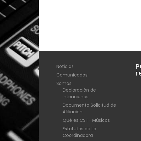
P
Noticias
r
Comunicados
Somos
Declaración de
intenciones
Documento Solicitud de
Afiliación
Qué es CST- Músicos
Estatutos de La
Coordinadora