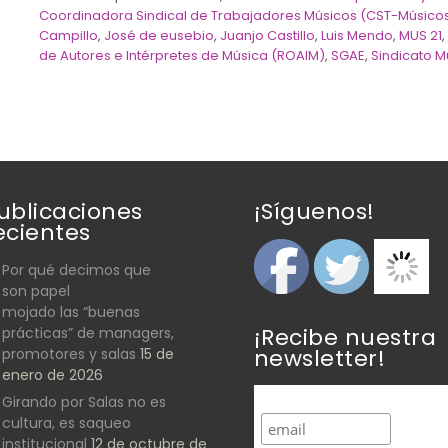
Coordinadora Sindical de Trabajadores Músicos (CST-Músico
Campillo
,
José de eusebio
,
Juanjo Castillo
,
Luis Mendo
,
MUS 21
de Autores e Intérpretes de Música (ROAIM)
,
SGAE
,
Sindicato 
ublicaciones
¡Síguenos!
ecientes
Por qué decimos que
son papel
mojado las “buenas
¡Recibe nuestra
prácticas” de managers,
newsletter!
promotores y salas
15 de
enero de 2026
Girando por Salas no es
cultura, es saqueo
institucional
12 de octubre de