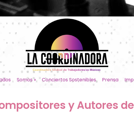
ados
Somos
»
Conciertos Sostenibles
Prensa
Imp
ompositores y Autores d