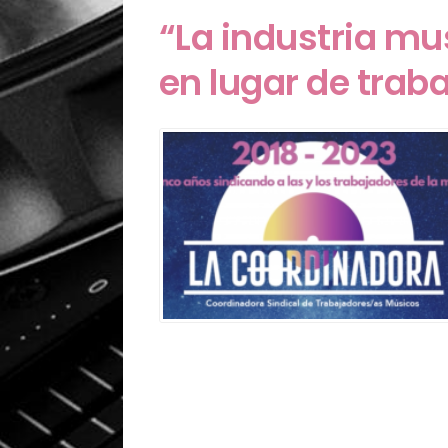
“La industria mus
en lugar de trab