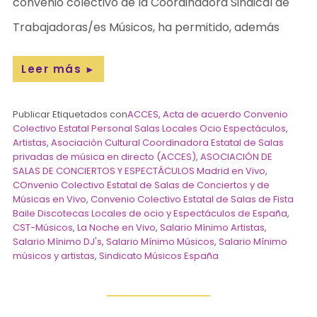
convenio colectivo de la Coordinadora Sindical de
Trabajadoras/es Músicos, ha permitido, además
Leer más
►
Publicar Etiquetados con
ACCES
,
Acta de acuerdo Convenio
Colectivo Estatal Personal Salas Locales Ocio Espectáculos
,
Artistas
,
Asociación Cultural Coordinadora Estatal de Salas
privadas de música en directo (ACCES)
,
ASOCIACIÓN DE
SALAS DE CONCIERTOS Y ESPECTÁCULOS Madrid en Vivo
,
COnvenio Colectivo Estatal de Salas de Conciertos y de
Músicas en Vivo
,
Convenio Colectivo Estatal de Salas de Fista
Baile Discotecas Locales de ocio y Espectáculos de España
,
CST-Músicos
,
La Noche en Vivo
,
Salario Mínimo Artistas
,
Salario Mínimo DJ's
,
Salario Mínimo Músicos
,
Salario Mínimo
músicos y artistas
,
Sindicato Músicos España