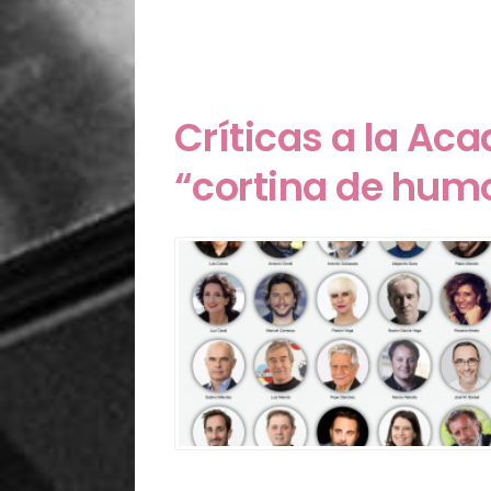
Críticas a la Aca
“cortina de humo