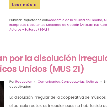
Leer más
►
Publicar Etiquetados con
Academia de la Música de España
,
AI
Intérpretes Ejecutantes Sociedad de Gestión (Artistas
,
Luis Co
Autores y Editores (SGAE)
 por la disolución irregula
icos Unidos (MUS 21)
Por
Redaccion
Comunicados
,
Convocatorias
,
Noticias
En
desactivados
La disolución irregular de la cooperativa de músico
el consejo rector, es irregular pues no habría sido