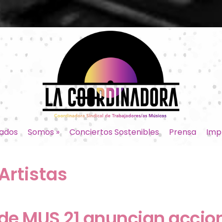
ados
Somos
»
Conciertos Sostenibles
Prensa
Imp
Artistas
de MUS 21 anuncian accion