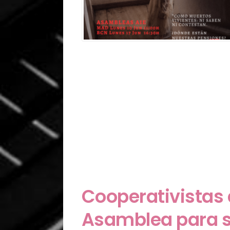
Cooperativistas 
Asamblea para s