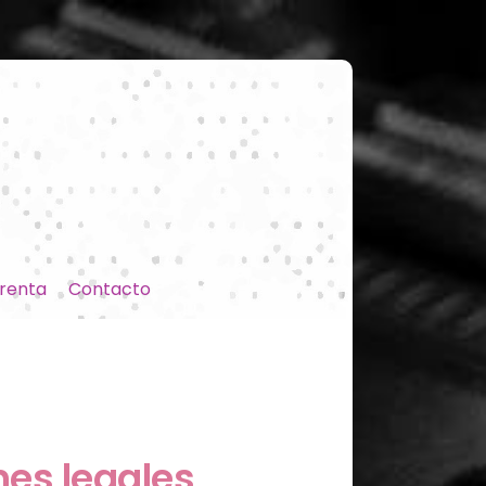
renta
Contacto
es legales