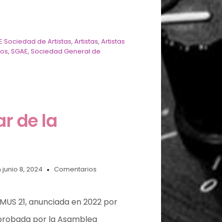
E Sociedad de Artistas
,
Artistas
,
Artistas
bos
,
SGAE
,
Sociedad General de
r de la
 junio 8, 2024
Comentarios
s MUS 21, anunciada en 2022 por
 aprobada por la Asamblea