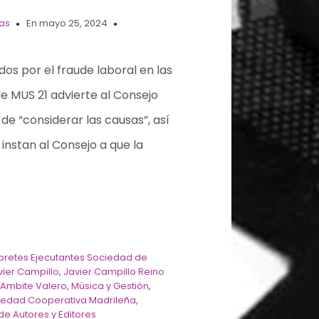
ias
En mayo 25, 2024
s por el fraude laboral en las
de MUS 21 advierte al Consejo
de “considerar las causas”, así
instan al Consejo a que la
érpretes Ejecutantes Sociedad de
vier Campillo
,
Javier Campillo Reino
 Ambite Valero
,
Música y Gestión
,
ciedad Cooperativa Madrileña
,
e Autores y Editores