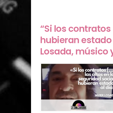
“Si los contratos
hubieran estado 
Losada, músico 