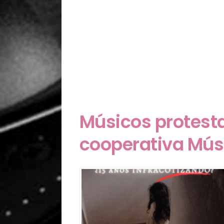
Músicos protestan
cooperativa Mús