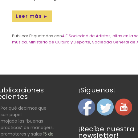
Leer más
►
Publicar Etiquetados con
AIE Sociedad de Artistas
,
altas en la 
musica
,
Ministerio de Cultura y Deporte
,
Sociedad General de A
ublicaciones
¡Síguenos!
ecientes
Por qué decimos que
son papel
mojado las “buenas
¡Recibe nuestra
prácticas” de managers,
newsletter!
promotores y salas
15 de