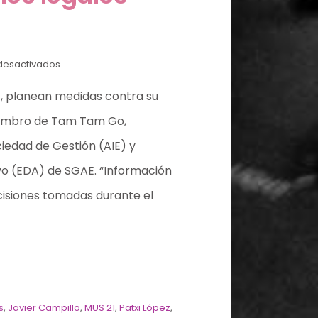
desactivados
), planean medidas contra su
miembro de Tam Tam Go,
ciedad de Gestión (AIE) y
ivo (EDA) de SGAE. “Información
cisiones tomadas durante el
s
,
Javier Campillo
,
MUS 21
,
Patxi López
,