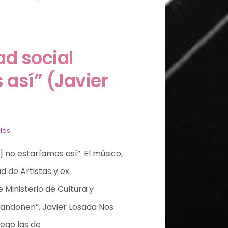
ad social
 así” (Javier
ios.
…] no estaríamos así”. El músico,
 de Artistas y ex
 Ministerio de Cultura y
bandonen”. Javier Losada Nos
ego las de