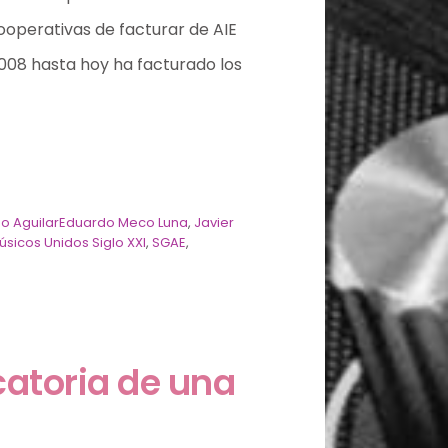
cooperativas de facturar de AIE
2008 hasta hoy ha facturado los
iño AguilarEduardo Meco Luna
,
Javier
úsicos Unidos Siglo XXI
,
SGAE
,
catoria de una