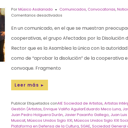
Por
Músico Asalariado
Comunicados
,
Convocatorias
,
Notic
Comentarios desactivados
En un comunicado, en el que se muestran preocupado
cooperativas, el grupo Afectados por la Disolución 
Rector que es la Asamblea la única con la autoridad 
como de “aprobar la disolución” de la cooperativa e 
convoque. Fragmento
Leer más
►
Publicar Etiquetados con
AIE Sociedad de Artistas
,
Artistas Int
Gestión (Artistas
,
Enrique Valiño AguilarEduardo Meco Luna
,
Ja
Juan Pedro Holguera Durán
,
Javier Paxariño Gallego
,
Juan Luis
Musicat
,
Músicos Unidos Siglo XXI
,
Músicos Unidos Siglo XXI So
Plataforma en Defensa de la Cultura
,
SGAE
,
Sociedad General d