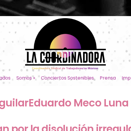
ados
Somos
»
Conciertos Sostenibles
Prensa
Imp
AguilarEduardo Meco Luna
 por la disolución irregula