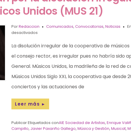
icos Unidos (MUS 21)
Por
Redaccion
Comunicados
,
Convocatorias
,
Noticias
En
desactivados
La disolución irregular de la cooperativa de músico
el consejo rector, es irregular pues no habría sido
General. Músicos Unidos, la madrileña de la red de 
Músicos Unidos Siglo XXI, la cooperativa que desde 
conciertos y las actuaciones de
Leer más
►
Publicar Etiquetados con
AIE Sociedad de Artistas
,
Enrique Val
Campillo
,
Javier Paxariño Gallego
,
Música y Gestión
,
Musicat
,
M