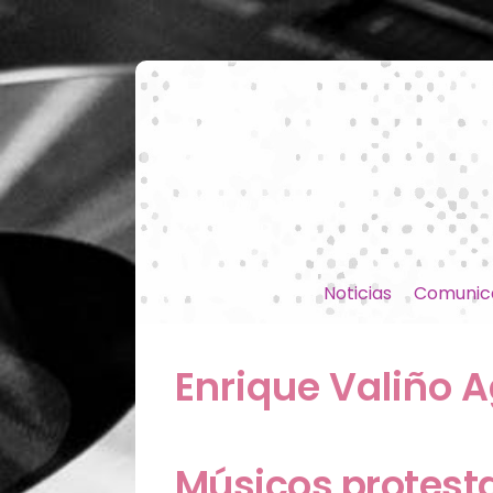
Noticias
Comunic
Enrique Valiño 
Músicos protestan