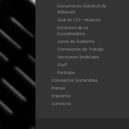
Documento Solicitud de
Afiliación
Qué es CST- Músicos
Estatutos de La
Coordinadora
Junta de Gobierno
Comisiones de Trabajo
Secciones Sindicales
Staff
Participa
Conciertos Sostenibles
Prensa
Imprenta
Contacto