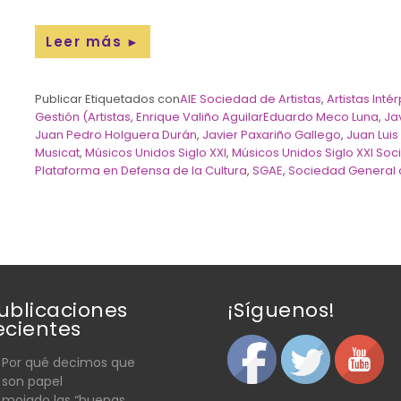
Leer más
►
Publicar Etiquetados con
AIE Sociedad de Artistas
,
Artistas Int
Gestión (Artistas
,
Enrique Valiño AguilarEduardo Meco Luna
,
Ja
Juan Pedro Holguera Durán
,
Javier Paxariño Gallego
,
Juan Luis
Musicat
,
Músicos Unidos Siglo XXI
,
Músicos Unidos Siglo XXI So
Plataforma en Defensa de la Cultura
,
SGAE
,
Sociedad General d
ublicaciones
¡Síguenos!
ecientes
Por qué decimos que
son papel
mojado las “buenas