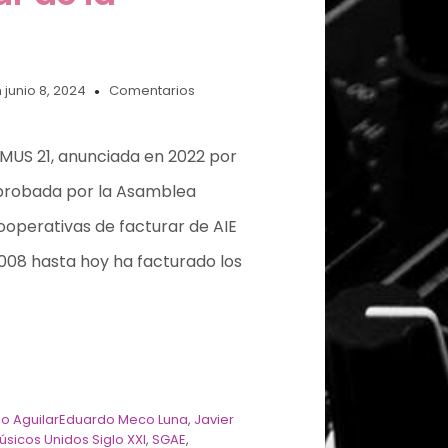
 junio 8, 2024
Comentarios
s MUS 21, anunciada en 2022 por
 aprobada por la Asamblea
cooperativas de facturar de AIE
2008 hasta hoy ha facturado los
iño AguilarEduardo Meco Luna
,
Javier
úsicos Unidos Siglo XXI
,
SGAE
,