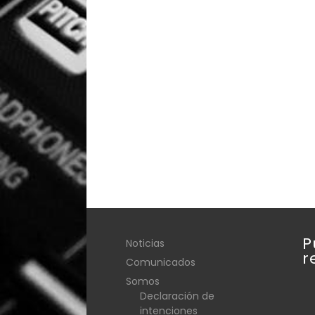
P
Noticias
r
Comunicados
Somos
Declaración de
intenciones