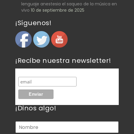
lenguaje anestesia el saqueo de la música en
vivo
10 de septiembre de 2025
¡Síguenos!
¡Recibe nuestra newsletter!
¡Dinos algo!
N
o