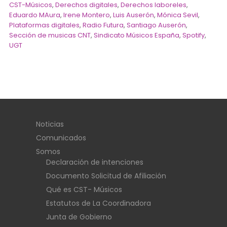
CST-Músicos
,
Derechos digitales
,
Derechos laboreles
,
Eduardo MAura
,
Irene Montero
,
Luis Auserón
,
Mónica Sevil
,
Plataformas digitales
,
Radio Futura
,
Santiago Auserón
,
Sección de musicas CNT
,
Sindicato Músicos España
,
Spotify
,
UGT
Noticias
Comunicados
Somos
Declaración de intenciones
Documento Solicitud de Afiliación
Qué es CST- Músicos
Estatutos de La Coordinadora
Junta de Gobierno