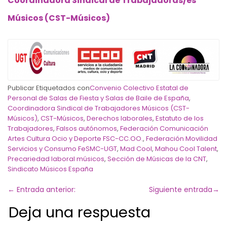
Coordinadora Sindical de Trabajadoras/es
Músicos (CST-Músicos)
Publicar Etiquetados con
Convenio Colectivo Estatal de
Personal de Salas de Fiesta y Salas de Baile de España
,
Coordinadora Sindical de Trabajadores Músicos (CST-
Músicos)
,
CST-Músicos
,
Derechos laborales
,
Estatuto de los
Trabajadores
,
Falsos autónomos
,
Federación Comunicación
Artes Cultura Ocio y Deporte FSC-CC.OO.
,
Federación Movilidad
Servicios y Consumo FeSMC-UGT
,
Mad Cool
,
Mahou Cool Talent
,
Precariedad laboral músicos
,
Sección de Músicas de la CNT
,
Sindicato Músicos España
←
Entrada anterior:
Siguiente entrada
→
Deja una respuesta