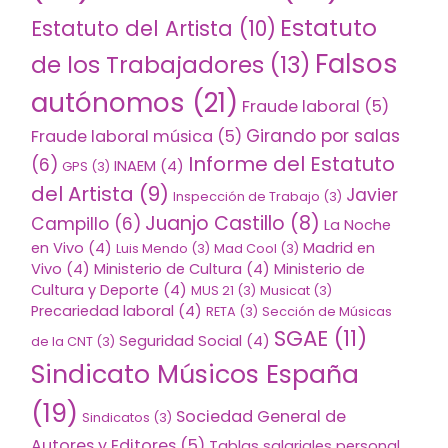
Estatuto
Estatuto del Artista
(10)
Falsos
de los Trabajadores
(13)
autónomos
(21)
Fraude laboral
(5)
Girando por salas
Fraude laboral música
(5)
Informe del Estatuto
(6)
INAEM
(4)
GPS
(3)
del Artista
(9)
Javier
Inspección de Trabajo
(3)
Juanjo Castillo
(8)
Campillo
(6)
La Noche
en Vivo
(4)
Madrid en
Luis Mendo
(3)
Mad Cool
(3)
Vivo
(4)
Ministerio de Cultura
(4)
Ministerio de
Cultura y Deporte
(4)
MUS 21
(3)
Musicat
(3)
Precariedad laboral
(4)
RETA
(3)
Sección de Músicas
SGAE
(11)
Seguridad Social
(4)
de la CNT
(3)
Sindicato Músicos España
(19)
Sociedad General de
Sindicatos
(3)
Autores y Editores
(5)
Tablas salariales personal