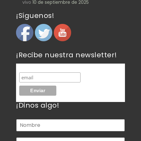
vivo
10 de septiembre de 2025
¡Síguenos!
¡Recibe nuestra newsletter!
¡Dinos algo!
N
o
m
C
b