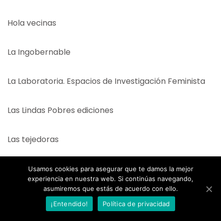
Hola vecinas
La Ingobernable
La Laboratoria. Espacios de Investigación Feminista
Las Lindas Pobres ediciones
Las tejedoras
Lavapiés, ¿dónde vas?
Usamos cookies para asegurar que te damos la mejor
experiencia en nuestra web. Si continúas navegando,
asumiremos que estás de acuerdo con ello.
Mbolo Moy Dole
¡Entendido!
Política de privacidad