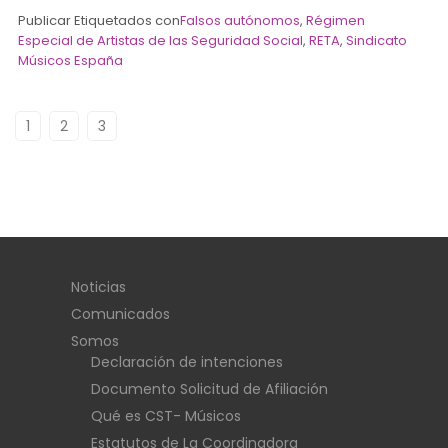
Publicar Etiquetados con
Falsos autónomos
,
Régimen
Especial de Artistas de las Seguridad Social
,
RETA
,
Sindicato
Músicos España
1
2
3
Noticias
Comunicados
Somos
Declaración de intenciones
Documento Solicitud de Afiliación
Qué es CST- Músicos
Estatutos de La Coordinadora