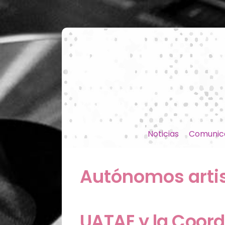
Noticias
Comunic
Autónomos arti
UATAE y la Coord