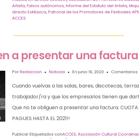
Artista
,
Falsos autónomos
,
Informe del Estatuto del Artista
,
Miqu
directo EsMúsica
,
Patronal de los Promotores de Festivales AP
ACCES
en a presentar una factura
Por
Redaccion
Noticias
En junio 19, 2020
Comentarios 
Cuando vuelvas a las salas, bares, discotecas, terra
trabajador/ra y que los empresarios tienen que darte
Que no te obliguen a presentar una factura. CUOTA
PAGUES HASTA EL 2021!!
Publicar Etiquetados con
ACCES
,
Asociación Cultural Coordinad