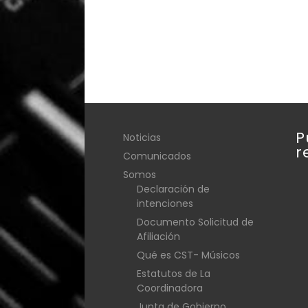
P
Noticias
r
Comunicados
Somos
Declaración de
intenciones
Documento Solicitud de
Afiliación
Qué es CST- Músicos
Estatutos de La
Coordinadora
Junta de Gobierno