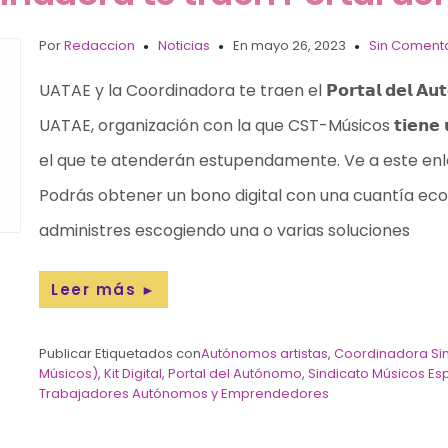
Por
Redaccion
Noticias
En mayo 26, 2023
Sin Comenta
UATAE y la Coordinadora te traen el 𝗣𝗼𝗿𝘁𝗮𝗹 𝗱𝗲𝗹 𝗔𝘂
UATAE, organización con la que CST-Músicos 𝘁𝗶𝗲𝗻𝗲 𝘂𝗻 𝗮
el que te atenderán estupendamente. Ve a este enla
Podrás obtener un bono digital con una cuantía ec
administres escogiendo una o varias soluciones
Leer más
►
Publicar Etiquetados con
Autónomos artistas
,
Coordinadora Sin
Músicos)
,
Kit Digital
,
Portal del Autónomo
,
Sindicato Músicos E
Trabajadores Autónomos y Emprendedores