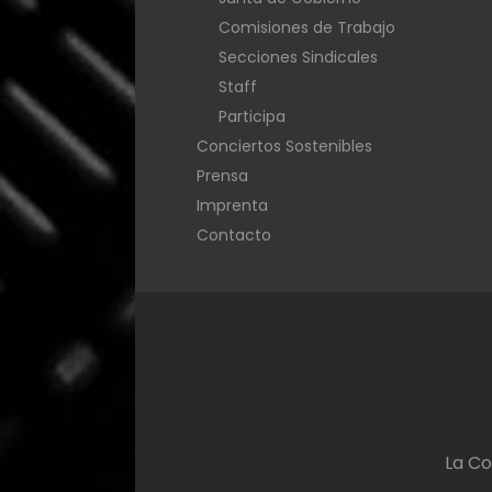
Comisiones de Trabajo
Secciones Sindicales
Staff
Participa
Conciertos Sostenibles
Prensa
Imprenta
Contacto
La Co