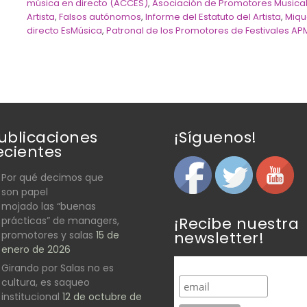
música en directo (ACCES)
,
Asociación de Promotores Musica
Artista
,
Falsos autónomos
,
Informe del Estatuto del Artista
,
Miqu
directo EsMúsica
,
Patronal de los Promotores de Festivales AP
ublicaciones
¡Síguenos!
ecientes
Por qué decimos que
son papel
mojado las “buenas
¡Recibe nuestra
prácticas” de managers,
newsletter!
promotores y salas
15 de
enero de 2026
Girando por Salas no es
cultura, es saqueo
institucional
12 de octubre de