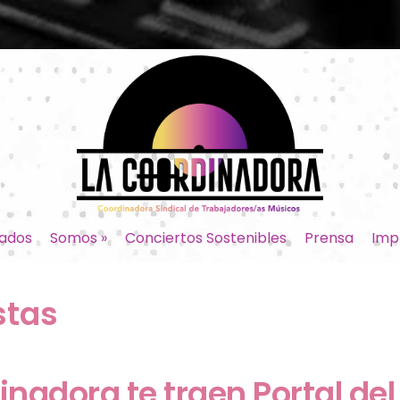
ados
Somos
»
Conciertos Sostenibles
Prensa
Imp
stas
inadora te traen Portal d