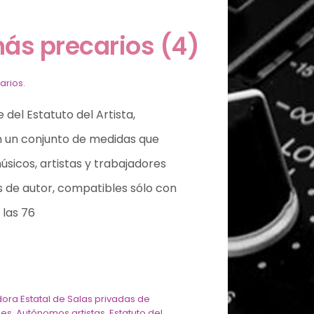
más precarios (4)
arios.
 del Estatuto del Artista,
n un conjunto de medidas que
úsicos, artistas y trabajadores
 de autor, compatibles sólo con
 las 76
ora Estatal de Salas privadas de
les
,
Autónomos artistas
,
Estatuto del