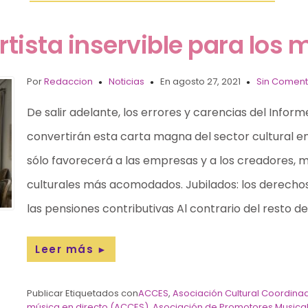
rtista inservible para los 
Por
Redaccion
Noticias
En agosto 27, 2021
Sin Coment
De salir adelante, los errores y carencias del Informe
convertirán esta carta magna del sector cultural e
sólo favorecerá a las empresas y a los creadores, m
culturales más acomodados. Jubilados: los derechos
las pensiones contributivas Al contrario del resto de
Leer más
►
Publicar Etiquetados con
ACCES
,
Asociación Cultural Coordinad
música en directo (ACCES)
,
Asociación de Promotores Musica