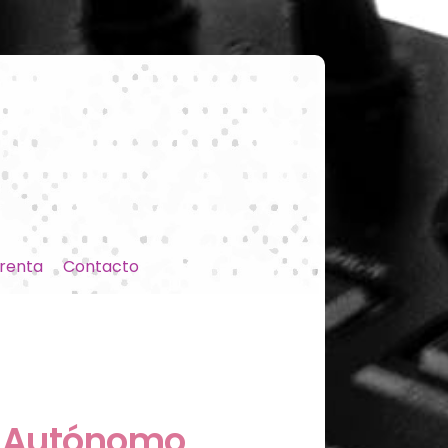
renta
Contacto
el Autónomo