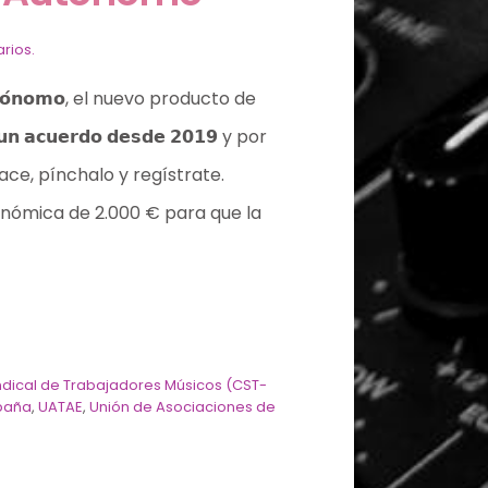
rios.
𝘁𝗼́𝗻𝗼𝗺𝗼, el nuevo producto de
𝗰𝘂𝗲𝗿𝗱𝗼 𝗱𝗲𝘀𝗱𝗲 𝟮𝟬𝟭𝟵 y por
ce, pínchalo y regístrate.
onómica de 2.000 € para que la
dical de Trabajadores Músicos (CST-
spaña
,
UATAE
,
Unión de Asociaciones de