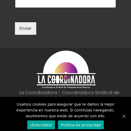
t
e
a
c
r
t
i
r
o
ó
Enviar
o
n
m
i
e
c
n
o
s
*
a
j
e
*
La Coordinadora - Coordinadora Sindical de
Trabajadoras/es Músicos
Usamos cookies para asegurar que te damos la mejor
|
|
Aviso Legal
Política de privacidad
Política de cookies
experiencia en nuestra web. Si continúas navegando,
asumiremos que estás de acuerdo con ello.
¡Entendido!
Política de privacidad