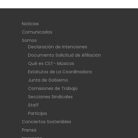
Noticias
Comunicados
Somos
Declaración de intenciones
Documento Solicitud de Afiliación
Qué es CST- Músicos
Estatutos de La Coordinadora
Junta de Gobierno
Comisiones de Trabajo
Secciones Sindicales
Staff
Participa
Conciertos Sostenibles
Prensa