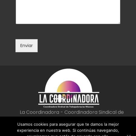
m
o
e
e
n
l
t
e
a
c
r
t
i
r
o
ó
Enviar
o
n
m
i
e
c
n
o
s
*
a
j
e
*
La Coordinadora - Coordinadora Sindical de
Trabajadoras/es Músicos
Usamos cookies para asegurar que te damos la mejor
|
|
Aviso Legal
Política de privacidad
Política de cookies
experiencia en nuestra web. Si continúas navegando,