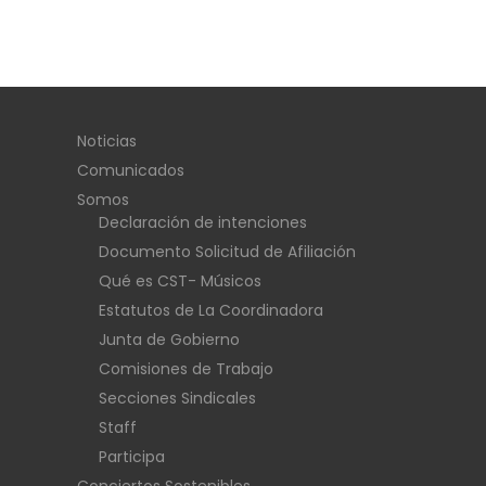
Noticias
Comunicados
Somos
Declaración de intenciones
Documento Solicitud de Afiliación
Qué es CST- Músicos
Estatutos de La Coordinadora
Junta de Gobierno
Comisiones de Trabajo
Secciones Sindicales
Staff
Participa
Conciertos Sostenibles