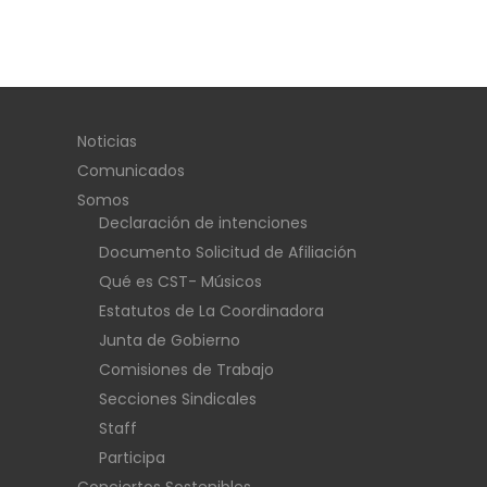
Noticias
Comunicados
Somos
Declaración de intenciones
Documento Solicitud de Afiliación
Qué es CST- Músicos
Estatutos de La Coordinadora
Junta de Gobierno
Comisiones de Trabajo
Secciones Sindicales
Staff
Participa
Conciertos Sostenibles