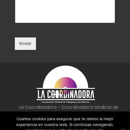
m
o
e
e
n
l
t
e
a
c
r
t
i
r
o
ó
Enviar
o
n
m
i
e
c
n
o
s
*
a
j
e
*
La Coordinadora - Coordinadora Sindical de
Trabajadoras/es Músicos
Usamos cookies para asegurar que te damos la mejor
|
|
Aviso Legal
Política de privacidad
Política de cookies
experiencia en nuestra web. Si continúas navegando,