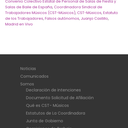
Convenio Colectivo Estatal de Personal de Salas de Fiesta y
Salas de Baile de España
,
Coordinadora Sindical de
Trabajadores Músicos (CST-Músicos)
,
CST-Músicos
,
Estatuto
de los Trabajadores
,
Falsos autónomos
,
Juanjo Castillo
,
Madrid en Vivo
Noticias
Comunicados
Somos
Declaración de intenciones
Documento Solicitud de Afiliación
Qué es CST- Músicos
Estatutos de La Coordinadora
Junta de Gobierno