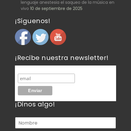
lenguaje anestesia el saqueo de la música en
vivo
10 de septiembre de 2025
¡Síguenos!
¡Recibe nuestra newsletter!
¡Dinos algo!
N
o