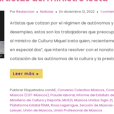
Por
Redaccion
Noticias
En diciembre 12, 2022
1 comen
Artistas que cotizan por el régimen de autónomos 
desempleo, estos son los trabajadores que preocu
al ministro de Cultura Miquel Iceta quien, reciente
en especial dos”, que intenta resolver con el nonato 
cotización de los autónomos de la cultura y la pres
Leer más
►
Publicar Etiquetados con
AIE
,
Convenio Colectivo Músicos
,
Coor
Músicos (CST-Músicos)
,
Fraude laboral
,
Informe del Estatuto de
Ministerio de Cultura y Deporte
,
MUS21
,
Músicos Unidos Siglo 21
Plataforma Estatal FEMA
,
Rosa Lagarrigue
,
Sección de Músicas 
Lawyer
,
Unión de Músicos
,
Unión Profesional de Músicos