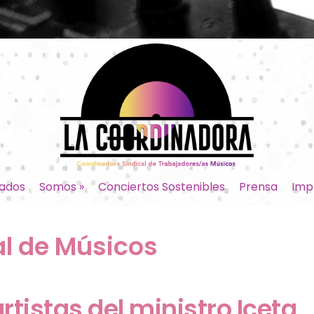
ados
Somos
»
Conciertos Sostenibles
Prensa
Imp
al de Músicos
tistas del ministro Iceta