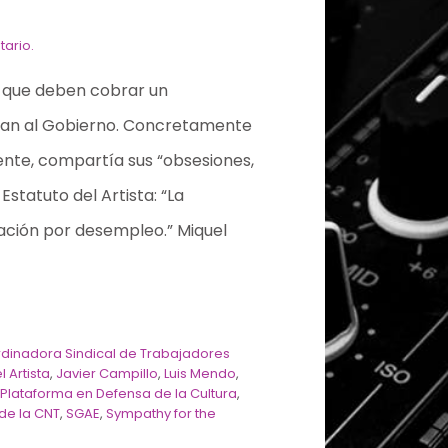
tario.
y que deben cobrar un
pan al Gobierno. Concretamente
mente, compartía sus “obsesiones,
Estatuto del Artista: “La
tación por desempleo.” Miquel
dinadora Sindical de Trabajadores
l Artista
,
Javier Campillo
,
Luis Mendo
,
,
Plataforma en Defensa de la Cultura
,
de la CNT
,
SGAE
,
Sympathy for the