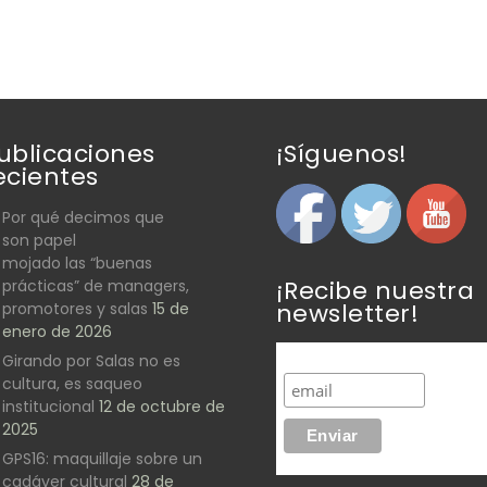
ublicaciones
¡Síguenos!
ecientes
Por qué decimos que
son papel
mojado las “buenas
¡Recibe nuestra
prácticas” de managers,
newsletter!
promotores y salas
15 de
enero de 2026
Girando por Salas no es
cultura, es saqueo
institucional
12 de octubre de
2025
GPS16: maquillaje sobre un
cadáver cultural
28 de