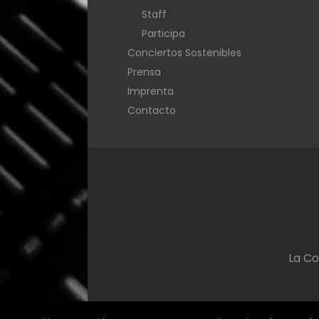
Staff
Participa
Conciertos Sostenibles
Prensa
Imprenta
Contacto
La Co