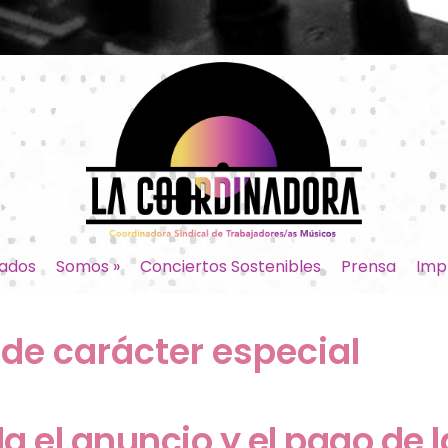
ados
Somos
»
Conciertos Sostenibles
Prensa
Imp
 de carácter especial
la el anuncio y el pago de 