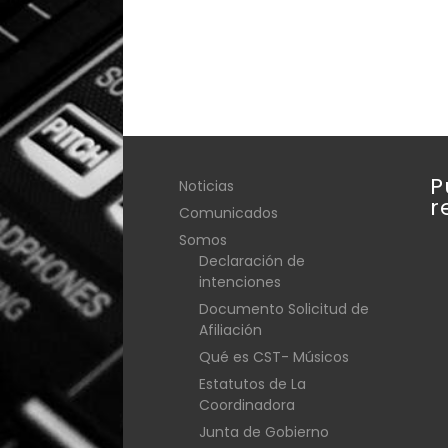
P
Noticias
r
Comunicados
Somos
Declaración de
intenciones
Documento Solicitud de
Afiliación
Qué es CST- Músicos
Estatutos de La
Coordinadora
Junta de Gobierno