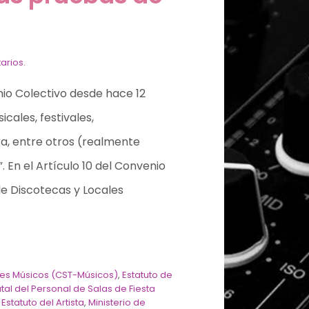
arios.
nio Colectivo desde hace 12
cales, festivales,
ra, entre otros (realmente
 En el Artículo 10 del Convenio
ile Discotecas y Locales
res Músicos (CST-Músicos)
,
Estatuto de
atal del Personal de Salas de Fiesta
Estatuto del Artista
,
Ministerio de