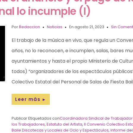
nal lo incumple (I)
Por
Redaccion
Noticias
En agosto 21, 2023
Sin Coment
El trabajo de la música en vivo, que regula un Conve
años, no lo reconocen, e incumplen, salas, bares musi
ayuntamientos y hasta el propio Ministerio de Cultu
todos) “organizadores de los espectáculos públicos”.
Colectivo Estatal del Personal de Salas de Fiesta Ba
Leer más
►
Publicar Etiquetados con
Coordinadora Sindical de Trabajado
los Trabajadores
,
Estatuto del Artista
,
II Convenio Colectivo Est
Baile Discotecas y Locales de Ocio y Espectáculos
,
Informe del 