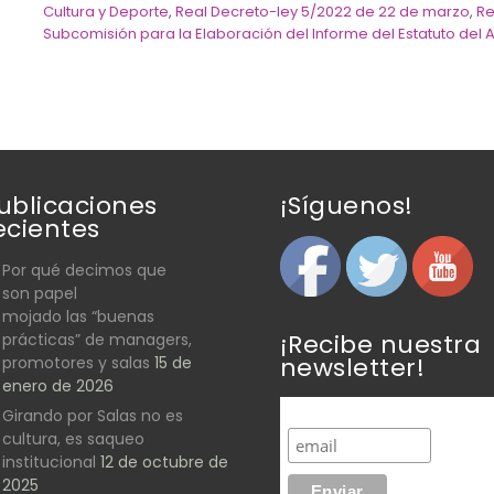
Cultura y Deporte
,
Real Decreto-ley 5/2022 de 22 de marzo
,
Re
Subcomisión para la Elaboración del Informe del Estatuto del A
ublicaciones
¡Síguenos!
ecientes
Por qué decimos que
son papel
mojado las “buenas
¡Recibe nuestra
prácticas” de managers,
newsletter!
promotores y salas
15 de
enero de 2026
Girando por Salas no es
cultura, es saqueo
institucional
12 de octubre de
2025