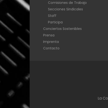
Comisiones de Trabajo
Secciones Sindicales
Staff
Participa
Conciertos Sostenibles
Prensa
Imprenta
Contacto
La Co