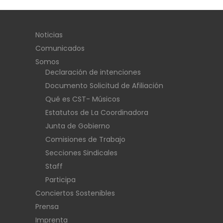
Noticias
Comunicados
Somos
Declaración de intenciones
Documento Solicitud de Afiliación
Qué es CST- Músicos
Estatutos de La Coordinadora
Junta de Gobierno
Comisiones de Trabajo
Secciones Sindicales
Staff
Participa
Conciertos Sostenibles
Prensa
Imprenta