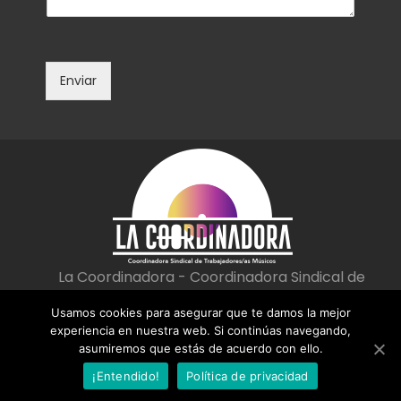
t
e
a
c
r
t
i
r
o
ó
Enviar
o
n
m
i
e
c
n
o
s
*
a
j
e
*
La Coordinadora - Coordinadora Sindical de
Trabajadoras/es Músicos
Usamos cookies para asegurar que te damos la mejor
|
|
Aviso Legal
Política de privacidad
Política de cookies
experiencia en nuestra web. Si continúas navegando,
asumiremos que estás de acuerdo con ello.
¡Entendido!
Política de privacidad