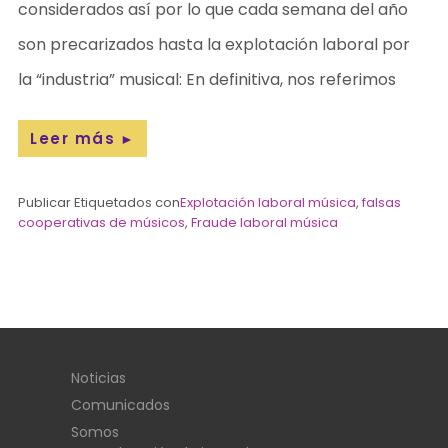
considerados así por lo que cada semana del año
son precarizados hasta la explotación laboral por
la “industria” musical: En definitiva, nos referimos
Leer más
►
Publicar Etiquetados con
Explotación laboral música
,
falsas
cooperativas de músicos
,
Fraude laboral música
Noticias
Comunicados
Somos