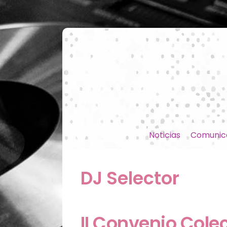
Noticias
Comunic
DJ Selector
II Convenio Colec