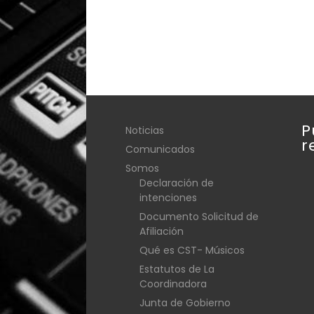
P
Noticias
r
Comunicados
Somos
Declaración de
intenciones
Documento Solicitud de
Afiliación
Qué es CST- Músicos
Estatutos de La
Coordinadora
Junta de Gobierno