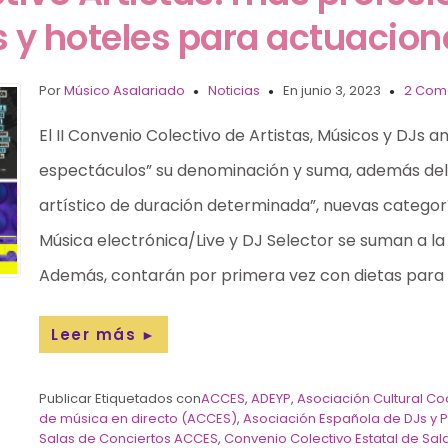
y hoteles para actuacione
Por
Músico Asalariado
Noticias
En junio 3, 2023
2 Come
El II Convenio Colectivo de Artistas, Músicos y DJs a
espectáculos” su denominación y suma, además del n
artístico de duración determinada”, nuevas categorí
Música electrónica/Live y DJ Selector se suman a la
Además, contarán por primera vez con dietas para
Leer más
►
Publicar Etiquetados con
ACCES
,
ADEYP
,
Asociación Cultural Co
de música en directo (ACCES)
,
Asociación Española de DJs y 
Salas de Conciertos ACCES
,
Convenio Colectivo Estatal de Sala