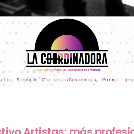
ados
Somos
»
Conciertos Sostenibles
Prensa
Imp
tivo Artistas: más profesi