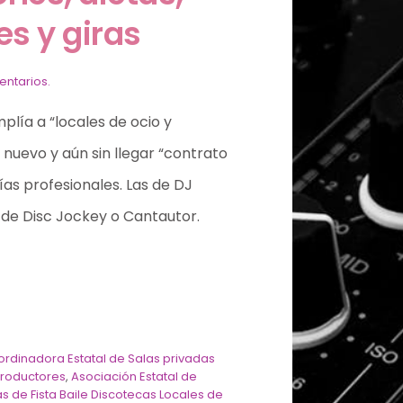
s y giras
ntarios.
mplía a “locales de ocio y
uevo y aún sin llegar “contrato
as profesionales. Las de DJ
 de Disc Jockey o Cantautor.
ordinadora Estatal de Salas privadas
Productores
,
Asociación Estatal de
s de Fista Baile Discotecas Locales de