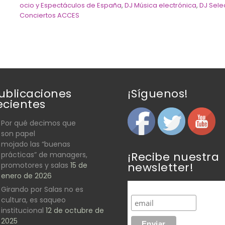
ocio y Espectáculos de España
,
DJ Música electrónica
,
DJ Sele
Conciertos ACCES
ublicaciones
¡Síguenos!
ecientes
Por qué decimos que
son papel
mojado las “buenas
¡Recibe nuestra
prácticas” de managers,
newsletter!
promotores y salas
15 de
enero de 2026
Girando por Salas no es
cultura, es saqueo
institucional
12 de octubre de
2025