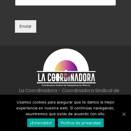
t
e
a
c
r
t
i
r
o
ó
Enviar
o
n
m
i
e
c
n
o
s
*
a
j
e
*
La Coordinadora - Coordinadora Sindical de
Trabajadoras/es Músicos
Usamos cookies para asegurar que te damos la mejor
|
|
Aviso Legal
Política de privacidad
Política de cookies
experiencia en nuestra web. Si continúas navegando,
asumiremos que estás de acuerdo con ello.
¡Entendido!
Política de privacidad