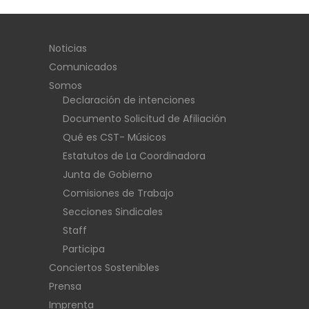
Noticias
Comunicados
Somos
Declaración de intenciones
Documento Solicitud de Afiliación
Qué es CST- Músicos
Estatutos de La Coordinadora
Junta de Gobierno
Comisiones de Trabajo
Secciones Sindicales
Staff
Participa
Conciertos Sostenibles
Prensa
Imprenta