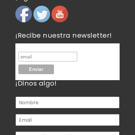
¡Recibe nuestra newsletter!
¡Dinos algo!
N
o
m
C
b
o
r
r
e
C
r