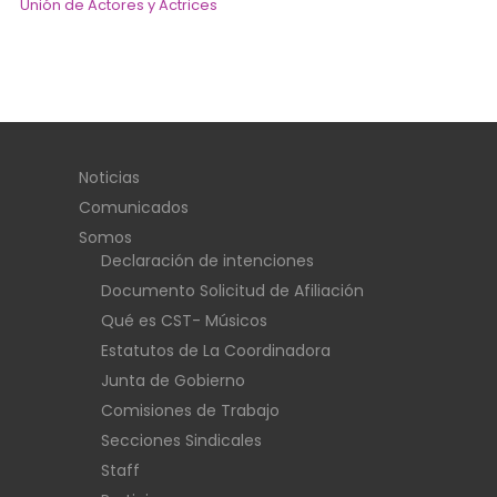
Unión de Actores y Actrices
Noticias
Comunicados
Somos
Declaración de intenciones
Documento Solicitud de Afiliación
Qué es CST- Músicos
Estatutos de La Coordinadora
Junta de Gobierno
Comisiones de Trabajo
Secciones Sindicales
Staff