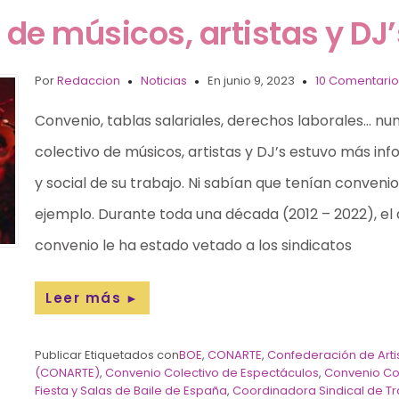
s de músicos, artistas y D
Por
Redaccion
Noticias
En junio 9, 2023
10 Comentario
Convenio, tablas salariales, derechos laborales… n
colectivo de músicos, artistas y DJ’s estuvo más inf
y social de su trabajo. Ni sabían que tenían convenio,
ejemplo. Durante toda una década (2012 – 2022), el
convenio le ha estado vetado a los sindicatos
Leer más
►
Publicar Etiquetados con
BOE
,
CONARTE
,
Confederación de Arti
(CONARTE)
,
Convenio Colectivo de Espectáculos
,
Convenio Col
Fiesta y Salas de Baile de España
,
Coordinadora Sindical de T