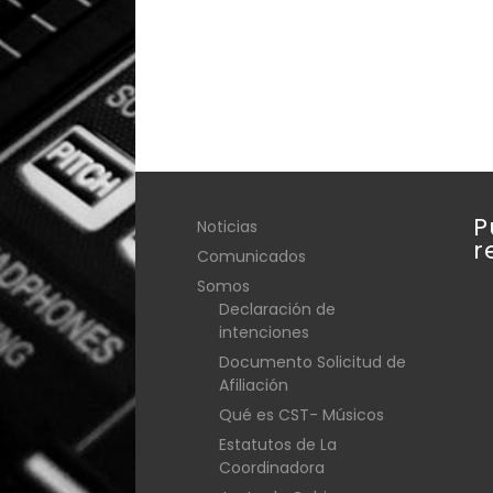
P
Noticias
r
Comunicados
Somos
Declaración de
intenciones
Documento Solicitud de
Afiliación
Qué es CST- Músicos
Estatutos de La
Coordinadora