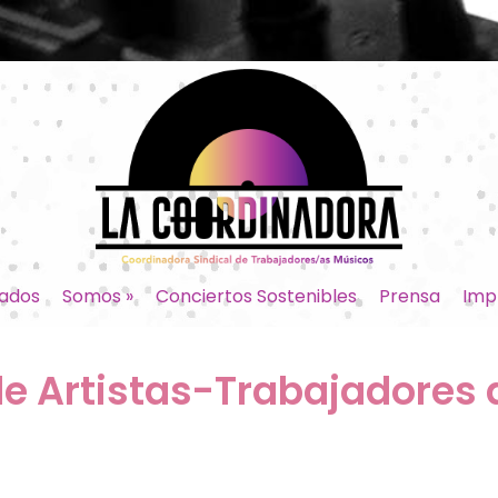
ados
Somos
»
Conciertos Sostenibles
Prensa
Imp
e Artistas-Trabajadores 