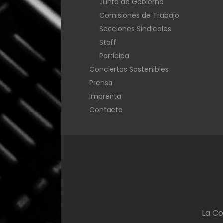
Junta de Gobierno
Comisiones de Trabajo
Secciones Sindicales
Staff
Participa
Conciertos Sostenibles
Prensa
Imprenta
Contacto
La Co