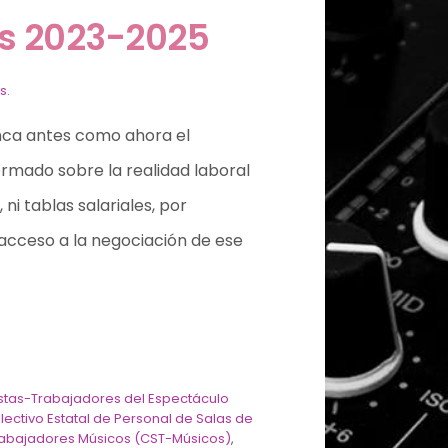
J’s 2023-2025
s.
unca antes como ahora el
ormado sobre la realidad laboral
 ni tablas salariales, por
 acceso a la negociación de ese
stas-Trabajadores del Espectáculo
ectivo Estatal de Personal de Salas de
rabajadores Músicos (CST-Músicos)
,