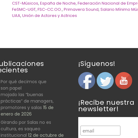
CST-Músicos
,
España de Noche
,
Federación Nacional de Empr
FeSMC-UGT
,
FSC-CC.OO.
,
Primavera Sound
,
Salario Mínimo Mús
UAA
,
Unión de Actores y Actrices
ublicaciones
¡Síguenos!
ecientes
Por qué decimos que
son papel
mojado las “buenas
¡Recibe nuestra
prácticas” de managers,
newsletter!
promotores y salas
15 de
enero de 2026
Girando por Salas no es
cultura, es saqueo
institucional
12 de octubre de