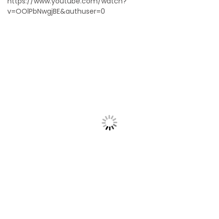
https://www.youtube.com/watch?
v=OOlPbNwgjBE&authuser=0