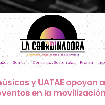
ados
Somos
»
Conciertos Sostenibles
Prensa
Imp
músicos y UATAE apoyan a
ventos en la movilización 