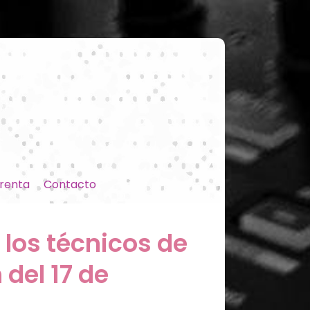
renta
Contacto
 los técnicos de
del 17 de