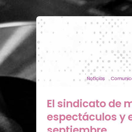
Noticias
Comunic
El sindicato de 
espectáculos y e
septiembre