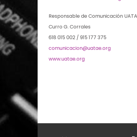
Responsable de Comunicación UAT
Curro G. Corrales
618 015 002 / 915 177 375
comunicacion@uatae.org
www.uatae.org