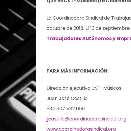
Qué es CST-Músicos (la Coordina
La Coordinadora Sindical de Trabajado
octubre de 2018. El 13 de septiembre
Trabajadores Autónomos y Empr
PARA MÁS INFORMACIÓN:
Dirección ejecutiva CST-Músicos
Juan José Castillo
+34 607 582 656
jjcastillo@coordinadorasindical.org
www.coordinadorasindical.org