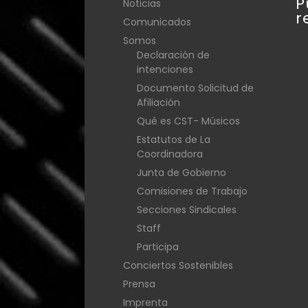
P
Noticias
r
Comunicados
Somos
Declaración de
intenciones
Documento Solicitud de
Afiliación
Qué es CST- Músicos
Estatutos de La
Coordinadora
Junta de Gobierno
Comisiones de Trabajo
Secciones Sindicales
Staff
Participa
Conciertos Sostenibles
Prensa
Imprenta